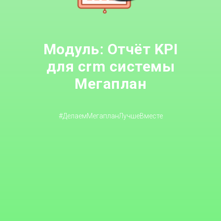
Модуль: Отчёт KPI
для crm системы
Мегаплан
#ДелаемМегапланЛучшеВместе