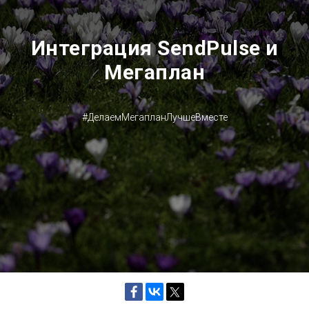
Интеграция SendPulse и
Мегаплан
#ДелаемМегапланЛучшеВместе